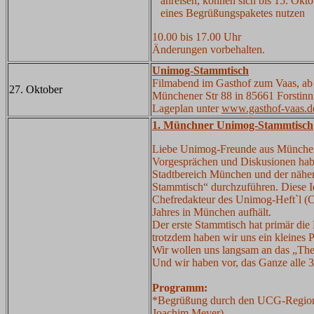
anreisen, können sich bis 15. Okt
eines Begrüßungspaketes nutzen
10.00 bis 17.00 Uhr
Änderungen vorbehalten.
Unimog-Stammtisch
Filmabend im Gasthof zum Vaas, ab
27. Oktober
Münchener Str 88 in 85661 Forstinn
Lageplan unter
www.gasthof-vaas.d
1. Münchner Unimog-Stammtisch
Liebe Unimog-Freunde aus Münche
Vorgesprächen und Diskusionen habe
Stadtbereich München und der näh
Stammtisch“ durchzuführen. Diese I
Chefredakteur des Unimog-Heft`l (C
Jahres in München aufhält.
Der erste Stammtisch hat primär di
trotzdem haben wir uns ein kleines
Wir wollen uns langsam an das „Th
Und wir haben vor, das Ganze alle 
Programm:
*Begrüßung durch den UCG-Regiona
Joachim Meyer)