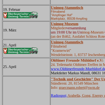
Unimog-Stammtisch
19. Februar
Filmabend
"Ampfinger Hof"
Marktplatz, 85539 Ampfing
Unimog Museum
Mitglieder
versammlung
19. März
um 19:00 Uhr im Un
imog-Museum 
(an der B462, Ausfahrt Schloss Rote
U
nimog
-Stammtisch
21. April
Filmabend
"Kramerwirt"
Wendelsteinstr. 1, 83737 Irschenber
Oldtimer Freunde Mühldorf e.V:
24. Teilemarkt Oldtimer-Treffen in 
25. April
www.Oldtimerfreunde-Muehldorf.d
Marktleiter Markus Mandl, 08631 1
"Technik und Geschichte" Der
Ständlerstr. 20, 81549 München
Info:
graecmann.robert@swm.de
Radiospot;
Arabella, Gong, Energ