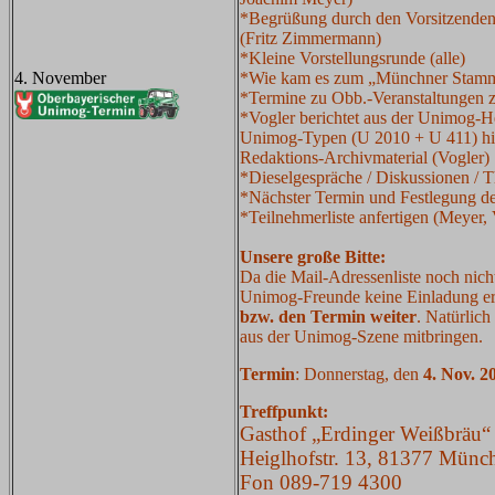
*Begrüßung durch den Vorsitzende
(Fritz Zimmermann)
*Kleine Vorstellungsrunde (alle)
4. November
*Wie kam es zum „Münchner Stamm
*Termine zu Obb.-Veranstaltungen 
*Vogler berichtet aus der Unimog-He
Unimog-Typen (U 2010 + U 411) his
Redaktions-Archivmaterial (Vogler)
*Dieselgespräche / Diskussionen / T
*Nächster Termin und Festlegung der
*Teilnehmerliste anfertigen (Meyer, 
Unsere große Bitte:
Da die Mail-Adressenliste noch nich
Unimog-Freunde keine Einladung er
bzw. den Termin weiter
. Natürlic
aus der Unimog-Szene mitbringen.
Termin
: Donnerstag, den
4. Nov. 2
Treffpunkt:
Gasthof „Erdinger Weißbräu“
Heiglhofstr. 13, 81377 Mün
Fon 089-719 4300