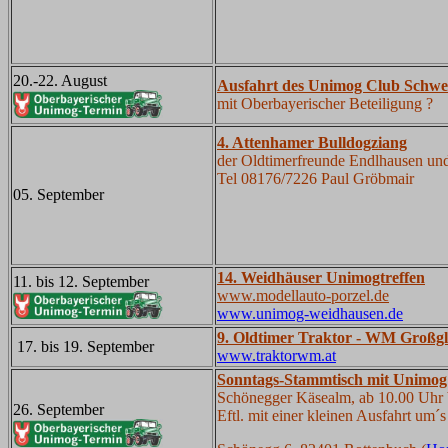
20.-22. August
Ausfahrt des Unimog Club Schwei
mit Oberbayerischer Beteiligung ?
4. Attenhamer Bulldogziang
der Oldtimerfreunde Endlhausen u
Tel 08176/7226 Paul Gröbmair
05. September
14. Weidhäuser Unimogtreffen
11. bis 12. September
www.modellauto-porzel.de
www.unimog-weidhausen.de
9. Oldtimer Traktor - WM
Großgl
17. bis 19. September
www.traktorwm.at
Sonntags-Stammtisch mit Unimog 
Schönegger Käsealm, ab 10.00 Uhr
26. September
Eftl. mit einer kleinen Ausfahrt u