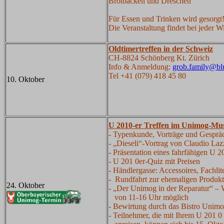
Brotbacken und Dreschen
Für Essen und Trinken wird gesorgt
Die Veranstaltung findet bei jeder Wit
Oldtimertreffen in der Schweiz
CH-8824 Schönberg Kt. Zürich
Info & Anmeldung:
grob.family@bl
Tel +41 (079) 418 45 80
10. Oktober
U 2010-er Treffen im Unimog-M
- Typenkunde, Vorträge und Gespräc
- „Dieseli“-Vortrag von Claudio Laz
- Präsentation eines fahrfähigen U 
- U 201 0er-Quiz mit Preisen
- Händlergasse: Accessoires, Fachlit
- Rundfahrt zur ehemaligen Produkti
24. Oktober
- „Der Unimog in der Reparatur“ – 
von 11-16 Uhr möglich
- Bewirtung durch das Bistro Uni
- Teilnehmer, die mit Ihrem U 201 0