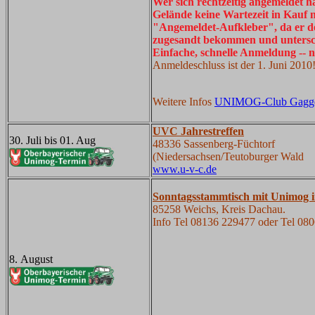
Wer sich rechtzeitig angemeldet 
Gelände keine Wartezeit in Kauf 
"Angemeldet-Aufkleber", da er d
zugesandt bekommen und untersc
Einfache, schnelle Anmeldung -- n
Anmeldeschluss ist der 1. Juni 2010
Weitere Infos
UNIMOG-Club Gagge
UVC Jahrestreffen
30. Juli bis 01. Aug
48336
Sassenberg-Füchtorf
(Niedersachsen/Teutoburger Wald
www.u-v-c.de
Sonntagsstammtisch mit Unimog 
85258 Weichs, Kreis Dachau.
Info Tel 08136 229477 oder Tel 08
8. August