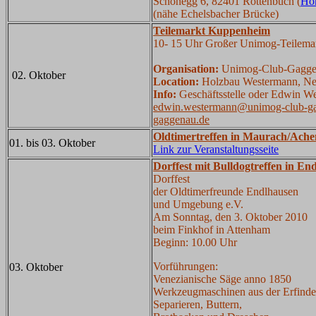
Schönegg 6, 82401 Rottenbuch (
Ho
(nähe Echelsbacher Brücke)
Teilemarkt Kuppenheim
10- 15 Uhr Großer Unimog-Teilem
Organisation:
Unimog-Club-Gaggen
02. Oktober
Location:
Holzbau Westermann, Ne
Info:
Geschäftsstelle oder Edwin We
edwin.westermann@unimog-club-g
gaggenau.de
Oldtimertreffen in Maurach/Ache
01. bis 03. Oktober
Link zur Veranstaltungsseite
Dorffest mit Bulldogtreffen in En
Dorffest
der Oldtimerfreunde Endlhausen
und Umgebung e.V.
Am Sonntag, den 3. Oktober 2010
beim Finkhof in Attenham
Beginn: 10.00 Uhr
Vorführungen:
03. Oktober
Venezianische Säge anno 1850
Werkzeugmaschinen aus der Erfinder
Separieren, Buttern,