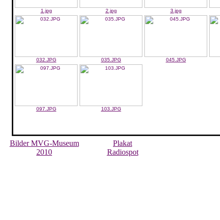
1.jpg
2.jpg
3.jpg
032.JPG
035.JPG
045.JPG
097.JPG
103.JPG
Bilder MVG-Museum
Plakat
2010
Radiospot