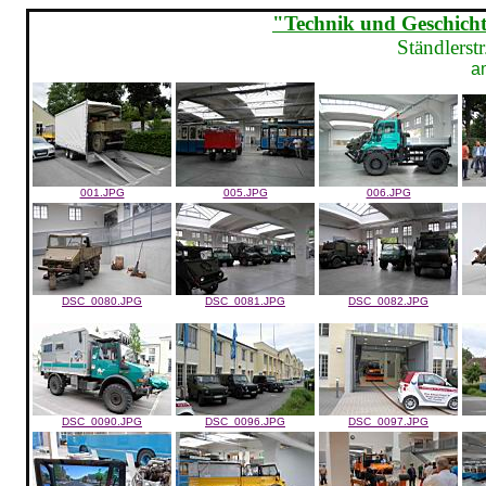
"Technik und Geschic
Ständlers
a
001.JPG
005.JPG
006.JPG
DSC_0080.JPG
DSC_0081.JPG
DSC_0082.JPG
DSC_0090.JPG
DSC_0096.JPG
DSC_0097.JPG