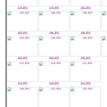
178.JPG
179.JPG
181.JPG
195.JPG
196.JPG
198.JPG
203.JPG
204.JPG
205.JPG
213.JPG
218.JPG
221.JPG