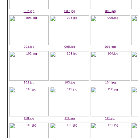
086.jpg
087.jpg
088.jpg
094.jpg
095.jpg
096.jpg
102.jpg
103.jpg
104.jpg
110.jpg
111.jpg
112.jpg