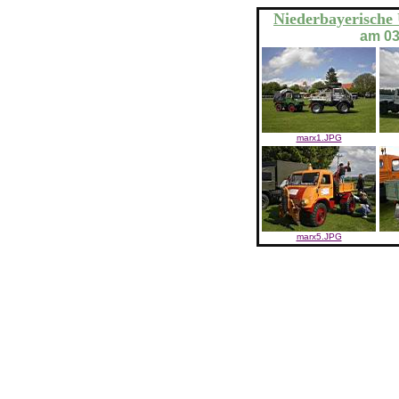
Niederbayerische
am 03
marx1.JPG
marx5.JPG