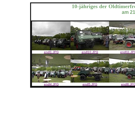
10-jähriges der Oldtimer
am 21
endl1.JPG
endl10.JPG
endl11.JP
endl4.JPG
endl5.JPG
endl6.JP